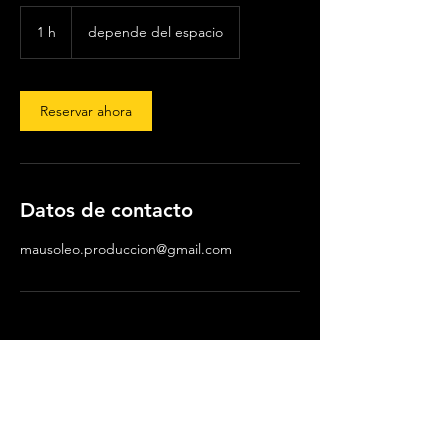
depende
del
1 h
1
depende del espacio
espacio
Reservar ahora
Datos de contacto
mausoleo.produccion@gmail.com
¿TE INTERESA TOMAR CLASES O
ASESORÍAS?